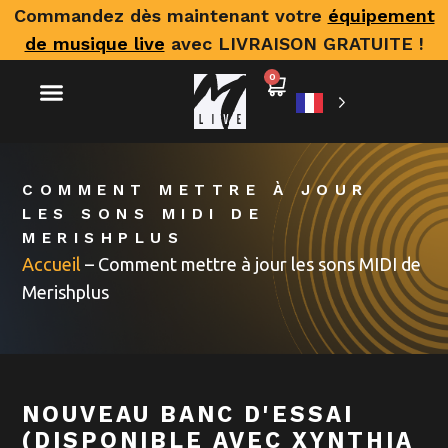
Commandez dès maintenant votre
équipement
de musique live
avec LIVRAISON GRATUITE !
0
COMMENT METTRE À JOUR
LES SONS MIDI DE
MERISHPLUS
Accueil
–
Comment mettre à jour les sons MIDI de
Merishplus
NOUVEAU BANC D'ESSAI
(DISPONIBLE AVEC XYNTHIA