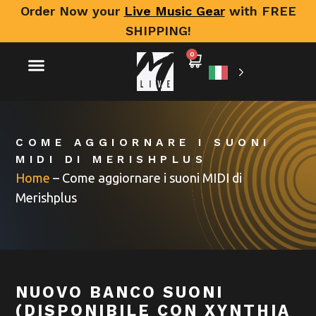
Order Now your
Live Music Gear
with FREE
SHIPPING!
0
COME AGGIORNARE I SUONI
MIDI DI MERISHPLUS
Home
–
Come aggiornare i suoni MIDI di
Merishplus
NUOVO BANCO SUONI
(DISPONIBILE CON XYNTHIA