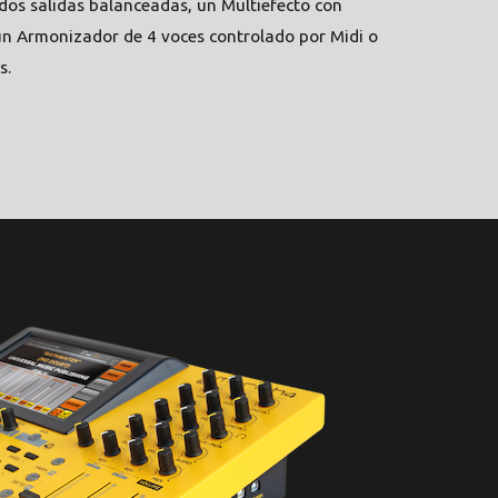
 dos salidas balanceadas, un Multiefecto con
un Armonizador de 4 voces controlado por Midi o
s.