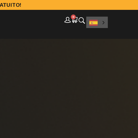
ATUITO!
0