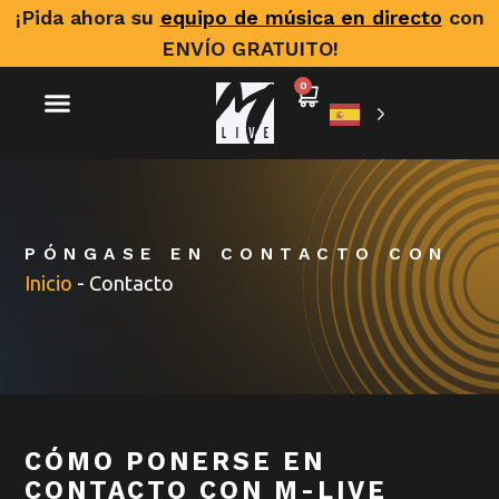
¡Pida ahora su
equipo de música en directo
con
ENVÍO GRATUITO!
0
PÓNGASE EN CONTACTO CON
Inicio
-
Contacto
CÓMO PONERSE EN
CONTACTO CON M-LIVE