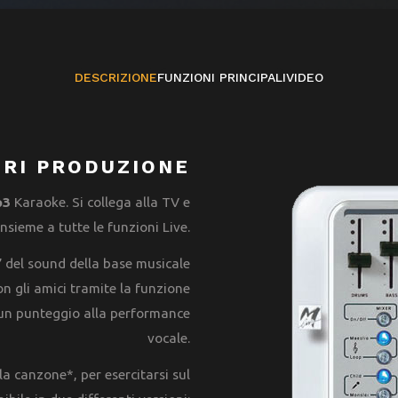
DESCRIZIONE
FUNZIONI PRINCIPALI
VIDEO
RI PRODUZIONE
p3
Karaoke. Si collega alla TV e
nsieme a tutte le funzioni Live.
e” del sound della base musicale
con gli amici tramite la funzione
 un punteggio alla performance
vocale.
la canzone*, per esercitarsi sul