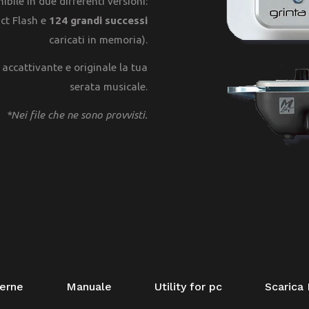
bile in due differenti versioni:
ct Flash e
124 grandi successi
caricati in memoria).
 accattivante e originale la tua
serata musicale.
*Nei file che ne sono provvisti.
terne
Manuale
Utility for pc
Scarica