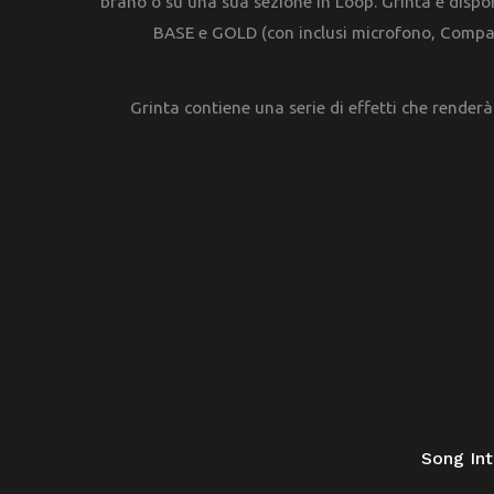
brano o su una sua sezione in Loop. Grinta è disponi
BASE e GOLD (con inclusi microfono, Compa
Grinta contiene una serie di effetti che renderà
Song In