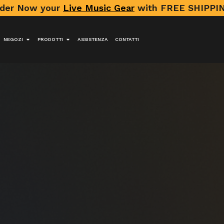
der Now your
Live Music Gear
with FREE SHIPPIN
NEGOZI
PRODOTTI
ASSISTENZA
CONTATTI