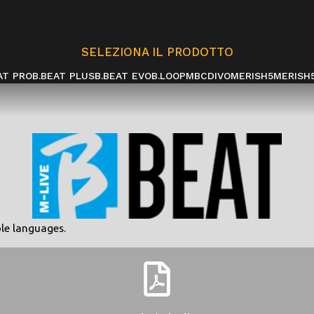
SELEZIONA IL PRODOTTO
AT PRO
B.BEAT PLUS
B.BEAT EVO
B.LOOP
MBC
DIVO
MERISH5
MERISH
le languages.