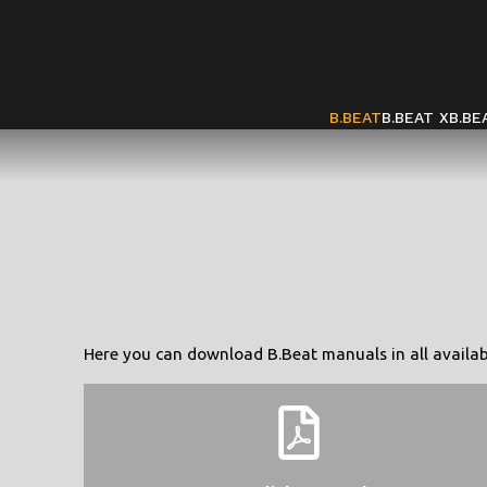
B.BEAT
B.BEAT X
B.BE
Here you can download B.Beat manuals in all availab