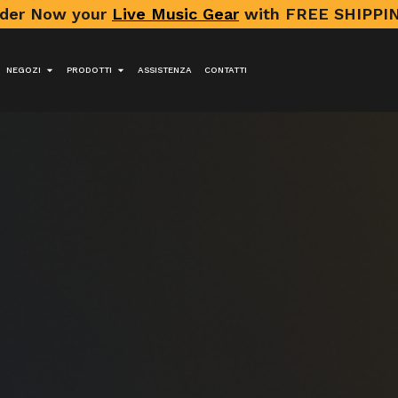
der Now your
Live Music Gear
with FREE SHIPPIN
NEGOZI
PRODOTTI
ASSISTENZA
CONTATTI