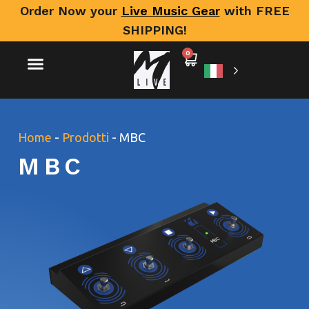
Order Now your
Live Music Gear
with FREE
SHIPPING!
0
Home
-
Prodotti
-
MBC
MBC