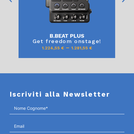
B.BEAT PLUS
Get freedom onstage!
–
1.224,55
€
1.281,55
€
Iscriviti alla Newsletter