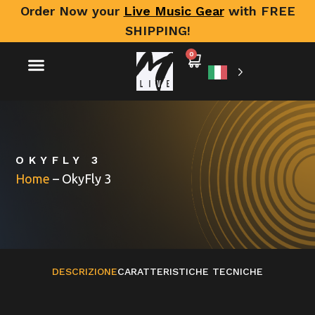
Order Now your
Live Music Gear
with FREE
SHIPPING!
0
OKYFLY 3
Home
–
OkyFly 3
DESCRIZIONE
CARATTERISTICHE TECNICHE