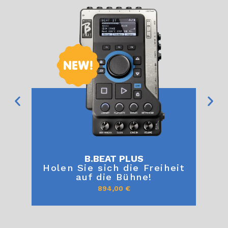
B.BEAT PLUS
it
Holen Sie sich die Freiheit
auf die Bühne!
894,00
€