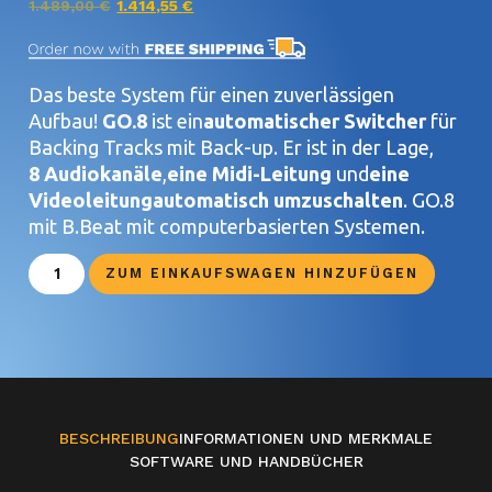
1.489,00
€
1.414,55
€
Das beste System für einen zuverlässigen
Aufbau!
GO.8
ist ein
automatischer Switcher
für
Backing Tracks mit Back-up. Er ist in der Lage,
8 Audiokanäle
,
eine Midi-Leitung
und
eine
Videoleitung
automatisch umzuschalten
. GO.8
mit B.Beat mit computerbasierten Systemen.
ZUM EINKAUFSWAGEN HINZUFÜGEN
BESCHREIBUNG
INFORMATIONEN UND MERKMALE
SOFTWARE UND HANDBÜCHER