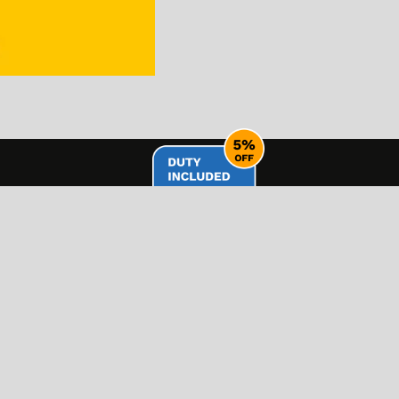
AUDIO PRO
 Merish5 und mit AUDIO-Dateien
MEHR ENTDECKEN