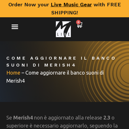
Order Now your
Live Music Gear
with FREE
SHIPPING!
0
COME AGGIORNARE IL BANCO
SUONI DI MERISH4
Home
–
Come aggiornare il banco suoni di
Merish4
Se
Merish4
non è aggiornato alla release
2.3
o
superiore è necessario aggiornarlo, seguendo la