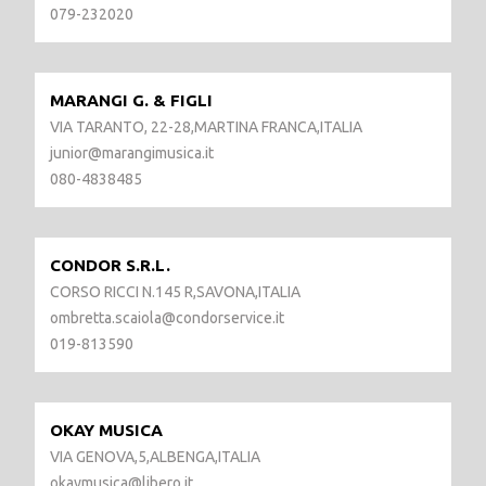
079-232020
MARANGI G. & FIGLI
VIA TARANTO, 22-28,MARTINA FRANCA,ITALIA
junior@marangimusica.it
080-4838485
CONDOR S.R.L.
CORSO RICCI N.145 R,SAVONA,ITALIA
ombretta.scaiola@condorservice.it
019-813590
OKAY MUSICA
VIA GENOVA,5,ALBENGA,ITALIA
okaymusica@libero.it