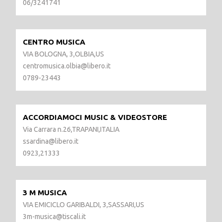
06/3241741
CENTRO MUSICA
VIA BOLOGNA, 3,OLBIA,US
centromusica.olbia@libero.it
0789-23443
ACCORDIAMOCI MUSIC & VIDEOSTORE
Via Carrara n.26,TRAPANI,ITALIA
ssardina@libero.it
0923,21333
3 M MUSICA
VIA EMICICLO GARIBALDI, 3,SASSARI,US
3m-musica@tiscali.it